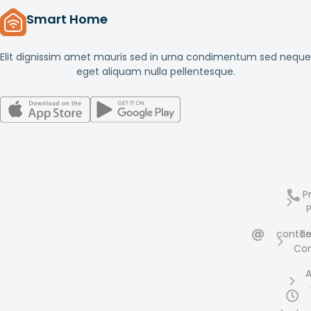
Smart Home
Elit dignissim amet mauris sed in urna condimentum sed neque
eget aliquam nulla pellentesque.
P
P
conta
Te
Con
A